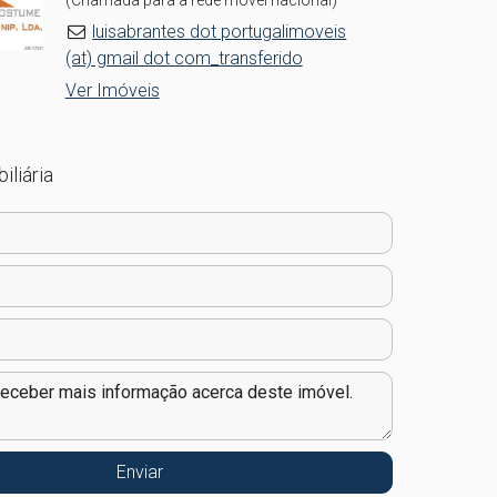
(Chamada para a rede móvel nacional)
luisabrantes dot portugalimoveis
(at) gmail dot com_transferido
Ver Imóveis
iliária