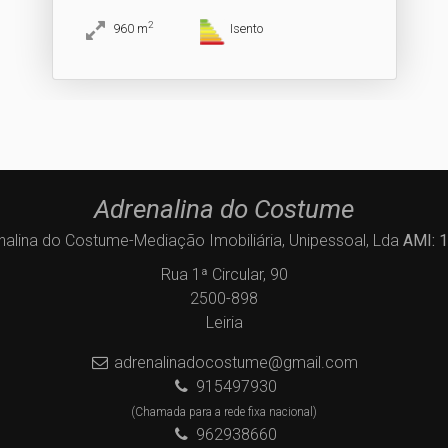
2
960
m
Isento
Adrenalina do Costume
nalina do Costume-Mediação Imobiliária, Unipessoal, Lda
AMI: 
Rua 1ª Circular, 90
2500-898
Leiria
adrenalinadocostume@gmail.com
915497930
(Chamada para a rede fixa nacional)
962938660