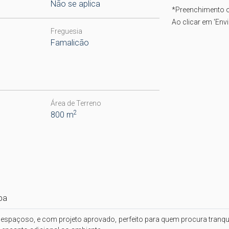
Não se aplica
*
Preenchimento o
Ao clicar em 'Env
Freguesia
Famalicão
Área de Terreno
2
800 m
pa
 espaçoso, e com projeto aprovado, perfeito para quem procura tranqu