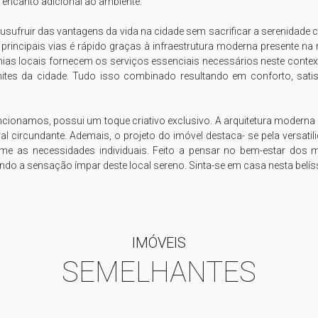
encanto adicional ao ambiente.

e usufruir das vantagens da vida na cidade sem sacrificar a serenidade
incipais vias é rápido graças à infraestrutura moderna presente na re
as locais fornecem os serviços essenciais necessários neste contexto
imites da cidade. Tudo isso combinado resultando em conforto, sati
encionamos, possui um toque criativo exclusivo. A arquitetura moderna
al circundante. Ademais, o projeto do imóvel destaca- se pela versati
e as necessidades individuais. Feito a pensar no bem-estar dos mo
ndo a sensação ímpar deste local sereno. Sinta-se em casa nesta belís
IMÓVEIS
SEMELHANTES