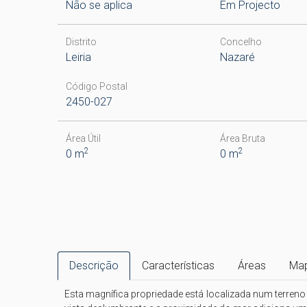
Não se aplica
Em Projecto
Distrito
Concelho
Leiria
Nazaré
Código Postal
2450-027
Área Útil
Área Bruta
2
2
0 m
0 m
Descrição
Características
Áreas
Ma
Esta magnífica propriedade está localizada num terreno