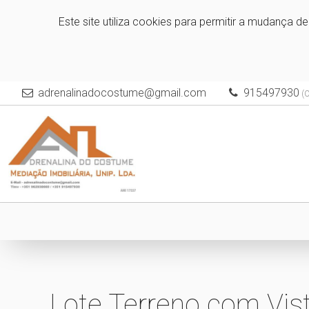
Este site utiliza cookies para permitir a mudança d
adrenalinadocostume@gmail.com
915497930
(C
Lote Terreno com Vist