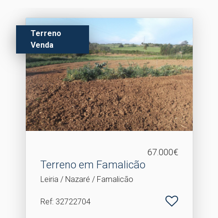
Terreno
Venda
67.000€
Terreno em Famalicão
Leiria / Nazaré / Famalicão
Ref
: 32722704