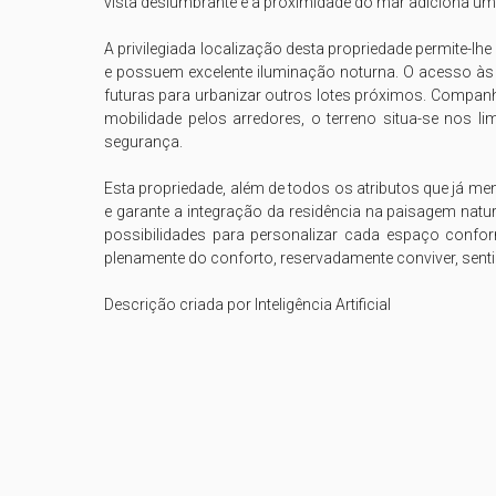
vista deslumbrante e a proximidade do mar adiciona um 
A privilegiada localização desta propriedade permite-lh
e possuem excelente iluminação noturna. O acesso às pr
futuras para urbanizar outros lotes próximos. Companhi
mobilidade pelos arredores, o terreno situa-se nos l
segurança.

Esta propriedade, além de todos os atributos que já m
e garante a integração da residência na paisagem natur
possibilidades para personalizar cada espaço conform
plenamente do conforto, reservadamente conviver, senti
Descrição criada por Inteligência Artificial