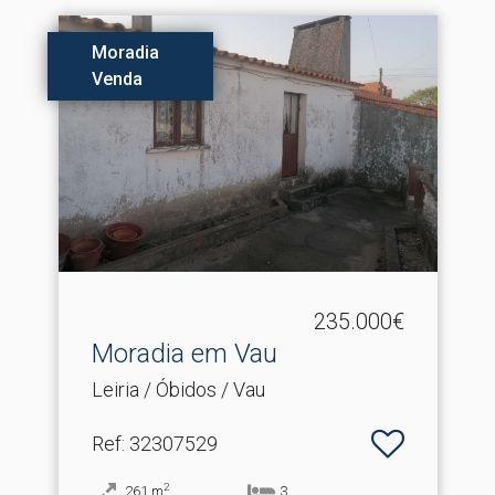
Moradia
Venda
235.000€
Moradia em Vau
Leiria / Óbidos / Vau
Ref
: 32307529
2
261
m
3