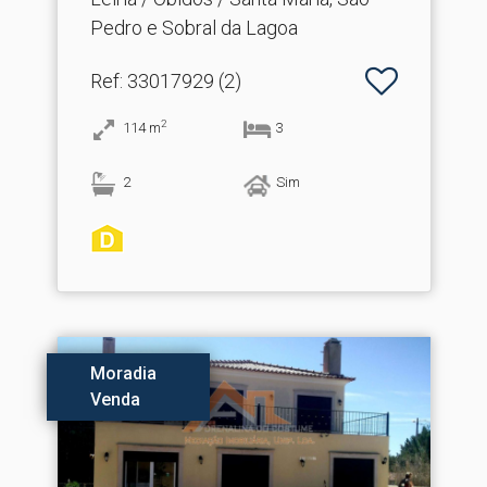
Pedro e Sobral da Lagoa
Ref
: 33017929 (2)
2
114
m
3
2
Sim
Moradia
Venda