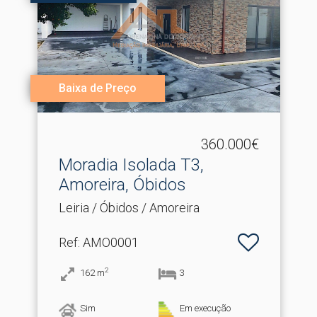
Baixa de Preço
360.000€
Moradia Isolada T3,
Amoreira, Óbidos
Leiria / Óbidos / Amoreira
Ref
: AMO0001
2
162
m
3
Sim
Em execução