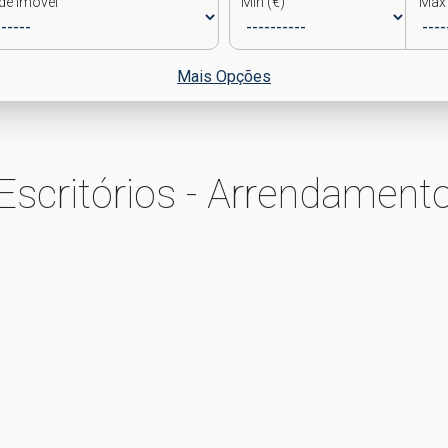
de Imóvel
Min (€)
Max 
Mais Opções
Escritórios - Arrendament