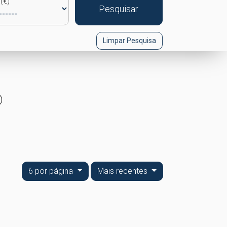
(€)
Pesquisar
Limpar Pesquisa
o
6 por página
Mais recentes