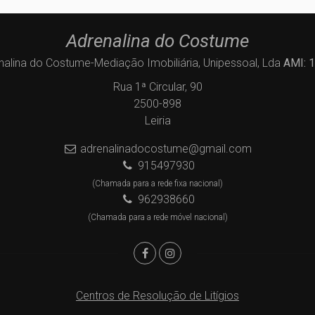
Adrenalina do Costume
nalina do Costume-Mediação Imobiliária, Unipessoal, Lda
AMI: 
Rua 1ª Circular, 90
2500-898
Leiria
adrenalinadocostume@gmail.com
915497930
(Chamada para a rede fixa nacional)
962938660
(Chamada para a rede móvel nacional)
Centros de Resolução de Litígios