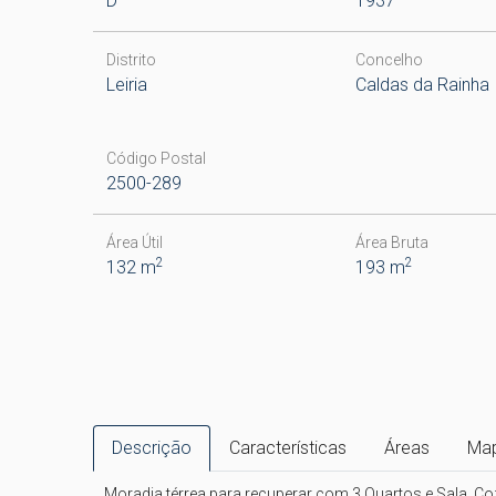
D
1937
Distrito
Concelho
Leiria
Caldas da Rainha
Código Postal
2500-289
Área Útil
Área Bruta
2
2
132 m
193 m
Descrição
Características
Áreas
Ma
Moradia térrea para recuperar com 3 Quartos e Sala, C