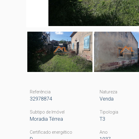
Referência
Natureza
32978874
Venda
Subtipo de Imóvel
Tipologia
Moradia Térrea
T3
Certificado energético
Ano