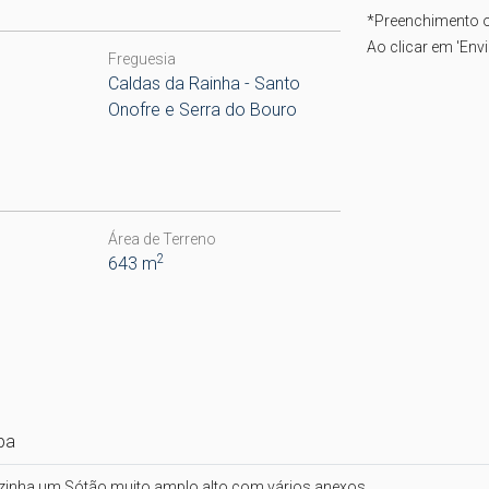
*
Preenchimento o
Ao clicar em 'Env
Freguesia
Caldas da Rainha - Santo
Onofre e Serra do Bouro
Área de Terreno
2
643 m
pa
ozinha um Sótão muito amplo alto com vários anexos.
