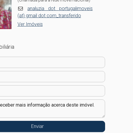
(Chamada para a rede móvel nacional)
analuzia dot portugalimoveis
(at) gmail dot com_transferido
Ver Imóveis
iliária