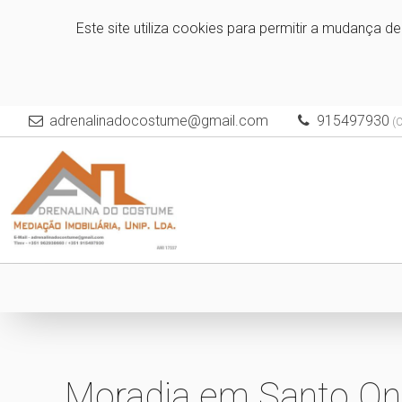
Este site utiliza cookies para permitir a mudança d
adrenalinadocostume@gmail.com
915497930
(C
Moradia em Santo Ono