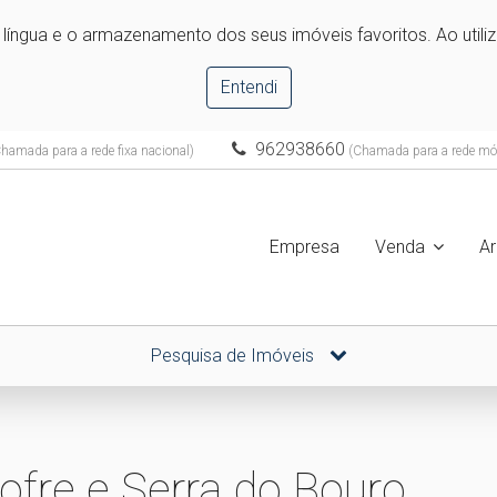
e língua e o armazenamento dos seus imóveis favoritos. Ao utili
Entendi
962938660
hamada para a rede fixa nacional)
(Chamada para a rede móv
Empresa
Venda
A
Pesquisa de Imóveis
fre e Serra do Bouro