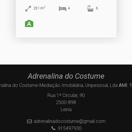
2
231
m
4
6
Adrenalina do Costume
nalina do Costume-Mediação Imobiliária, Unipessoal, Lda
AMI: 
Rua 1ª Circular, 90
2500-898
Leiria
adrenalinadocostume@gmail.com
915497930